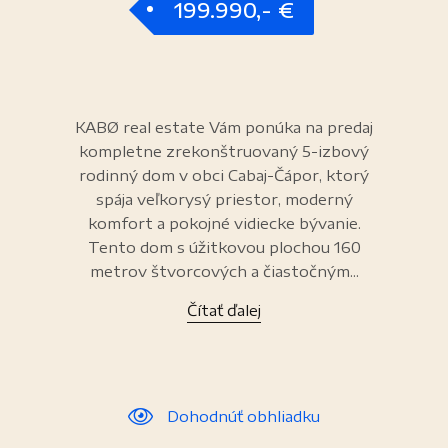
199.990,- €
KABØ real estate Vám ponúka na predaj
kompletne zrekonštruovaný 5-izbový
rodinný dom v obci Cabaj-Čápor, ktorý
spája veľkorysý priestor, moderný
komfort a pokojné vidiecke bývanie.
Tento dom s úžitkovou plochou 160
metrov štvorcových a čiastočným...
Čítať ďalej
Dohodnúť obhliadku