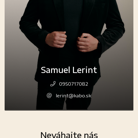
Samuel Lerint
0950717082
lerint@kabo.sk
Neváhajte nás