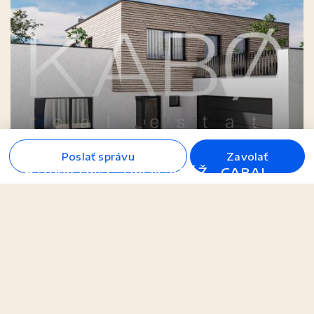
Poslať správu
Zavolať
6 izbová vila - DVOJGARÁŽ - CABAJ -
Riegler
Riegler, Cabaj-Čápor
150.000,- €
Rodinný dom