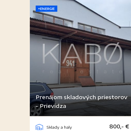
+ENERGIE
Prenájom skladových priestorov
- Prievidza
Košovská cesta, Prievidza
800,- €
Sklady a haly