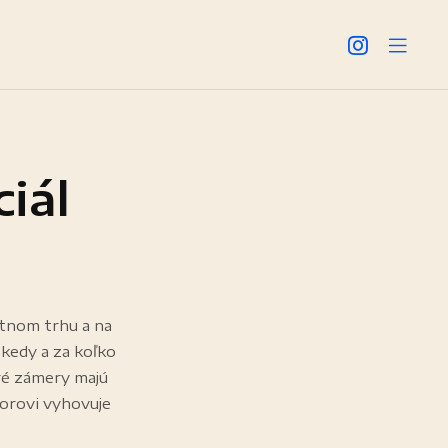
iál
litnom trhu a na
, kedy a za koľko
toré zámery majú
torovi vyhovuje