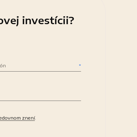
vej investícii?
fón
ledovnom znení
.