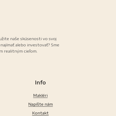
užite naše skúsenosti vo svoj
enajímať alebo investovať? Sme
im realitným cieľom.
Info
Makléri
Napíšte nám
Kontakt