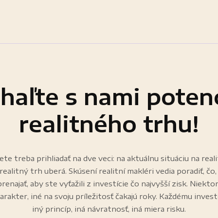
haľte s nami potenc
realitného trhu!
te treba prihliadať na dve veci: na aktuálnu situáciu na rea
realitný trh uberá. Skúsení realitní makléri vedia poradiť, čo
prenajať, aby ste vyťažili z investície čo najvyšší zisk. Niek
rakter, iné na svoju príležitosť čakajú roky. Každému inves
iný princíp, iná návratnosť, iná miera risku.