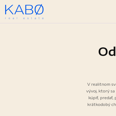
Od
V realitnom sve
vývoj, ktorý sa 
kúpiť, predať, 
krátkodobý cha