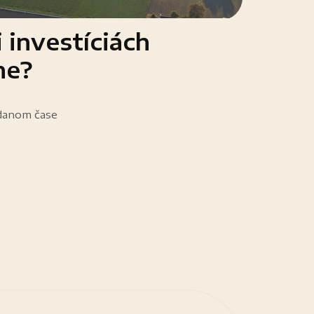
i investíciách
me?
danom čase