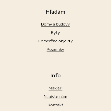
Hľadám
Domy a budovy
Byty
Komerčné objekty
Pozemky
Info
Makléri
Napíšte nám
Kontakt