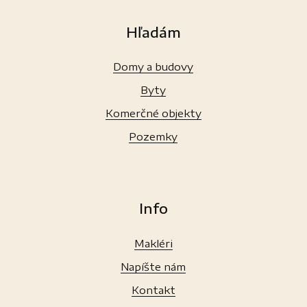
Hľadám
Domy a budovy
Byty
Komerčné objekty
Pozemky
Info
Makléri
Napíšte nám
Kontakt