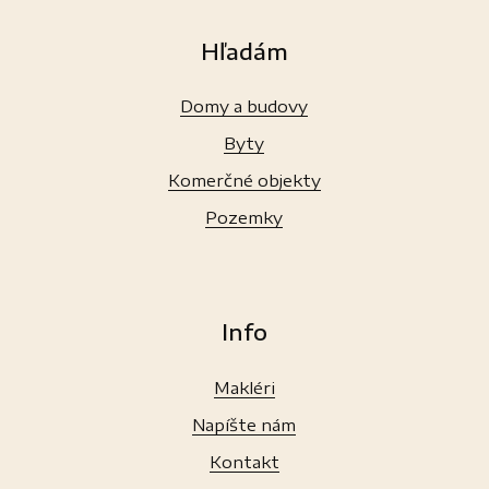
Hľadám
Domy a budovy
Byty
Komerčné objekty
Pozemky
Info
Makléri
Napíšte nám
Kontakt