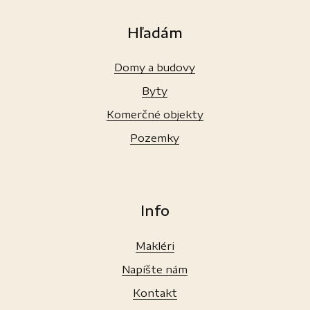
Hľadám
Domy a budovy
Byty
Komerčné objekty
Pozemky
Info
Makléri
Napíšte nám
Kontakt