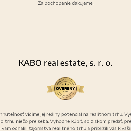
Za pochopenie ďakujeme.
KABO real estate, s. r. o.
nuteľnosť vidíme jej reálny potenciál na realitnom trhu. Vy
ho trhu niečo pre seba. Výhodne kúpiť, so ziskom predať, pr
 vám odhalili tajomstvá realitného trhu a priblížili vás k vaš