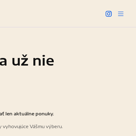
a už nie
ať len aktuálne ponuky.
y vyhovujúce Vášmu výberu.