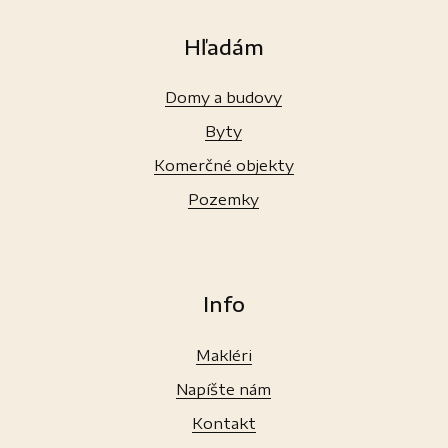
Hľadám
Domy a budovy
Byty
Komerčné objekty
Pozemky
Info
Makléri
Napíšte nám
Kontakt