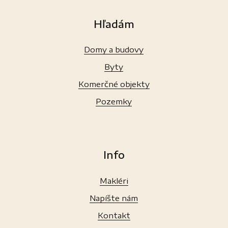
Hľadám
Domy a budovy
Byty
Komerčné objekty
Pozemky
Info
Makléri
Napíšte nám
Kontakt