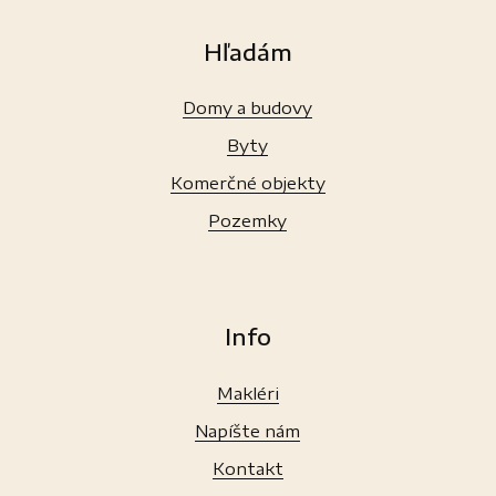
Hľadám
Domy a budovy
Byty
Komerčné objekty
Pozemky
Info
Makléri
Napíšte nám
Kontakt