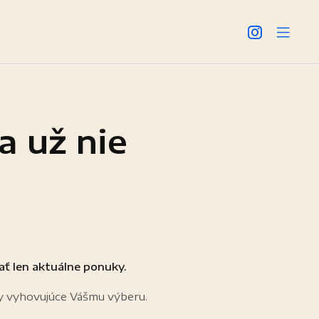
a už nie
ať len aktuálne ponuky.
y vyhovujúce Vášmu výberu.