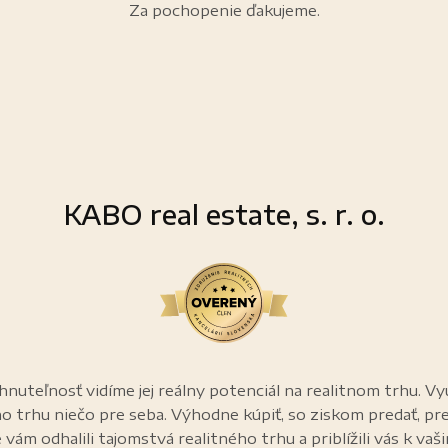
Za pochopenie ďakujeme.
KABO real estate, s. r. o.
nuteľnosť vidíme jej reálny potenciál na realitnom trhu. Vy
ho trhu niečo pre seba. Výhodne kúpiť, so ziskom predať, pr
 vám odhalili tajomstvá realitného trhu a priblížili vás k vaš