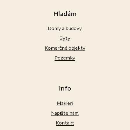
Hľadám
Domy a budovy
Byty
Komerčné objekty
Pozemky
Info
Makléri
Napíšte nám
Kontakt